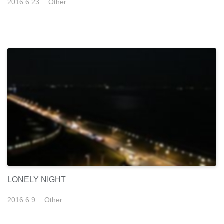
2016
.
6
.
23
Other
LONELY NIGHT
2016
.
6
.
9
Other