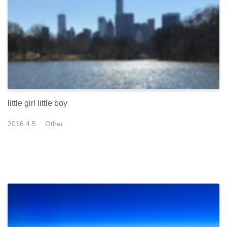
little girl little boy
2016
.
4
.
5
Other