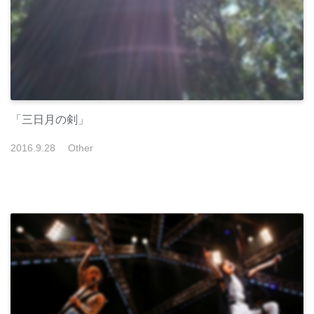
「三日月の剣」
2016
.
9
.
28
Other