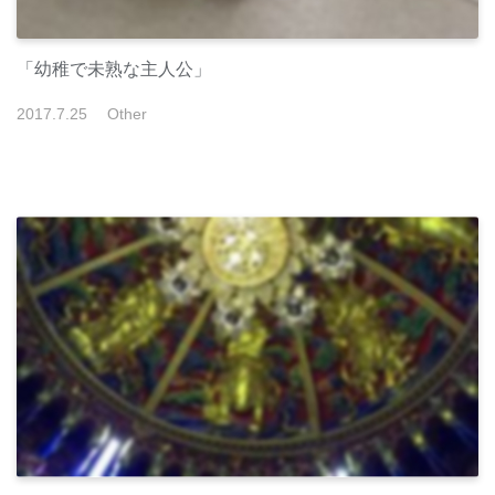
「幼稚で未熟な主人公」
2017
.
7
.
25
Other