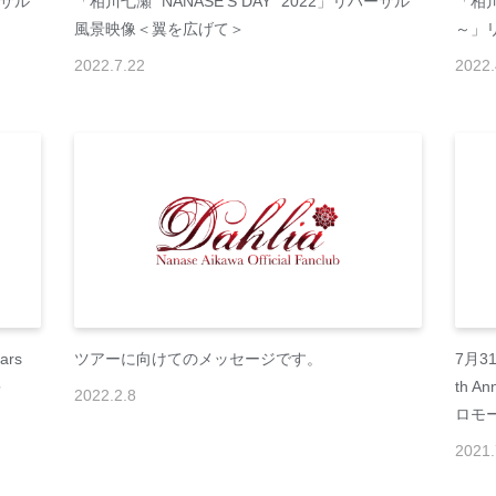
ーサル
「相川七瀬 "NANASE'S DAY" 2022」リハーサル
「相川七
風景映像＜翼を広げて＞
～」
2022
.
7
.
22
2022
.
ars
ツアーに向けてのメッセージです。
7月3
＞
th A
2022
.
2
.
8
ロモ
2021
.