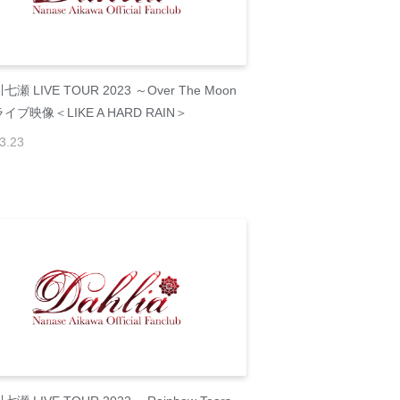
瀬 LIVE TOUR 2023 ～Over The Moon
イブ映像＜LIKE A HARD RAIN＞
3
.
23