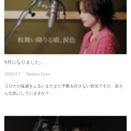
4月になりました。
2020
.
4
.
7
Sevens Door
コロナが猛威をふるいまだまだ予断を許さない状況ですが、皆さ
ん元気にしていますか？