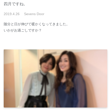
四月ですね。
2019
.
4
.
26
Sevens Door
随分と日が伸びて暖かくなってきました。
いかがお過ごしですか？