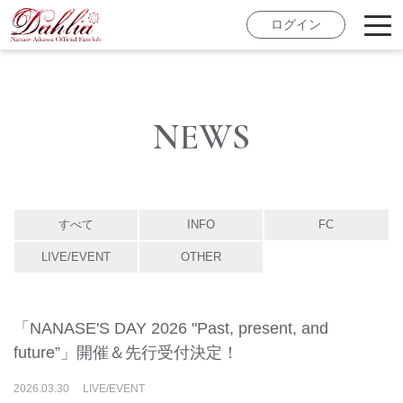
ログイン
NEWS
すべて
INFO
FC
LIVE/EVENT
OTHER
「NANASE'S DAY 2026 "Past, present, and
future”」開催＆先行受付決定！
2026
.
03
.
30
LIVE/EVENT